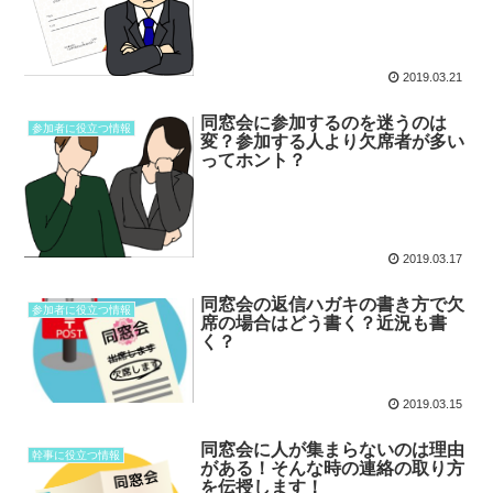
2019.03.21
同窓会に参加するのを迷うのは
参加者に役立つ情報
変？参加する人より欠席者が多い
ってホント？
2019.03.17
同窓会の返信ハガキの書き方で欠
参加者に役立つ情報
席の場合はどう書く？近況も書
く？
2019.03.15
同窓会に人が集まらないのは理由
幹事に役立つ情報
がある！そんな時の連絡の取り方
を伝授します！