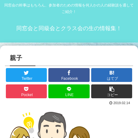
同窓会の幹事はもちろん、参加者のための情報を何人かの人の経験談を通して
ご紹介！
同窓会と同級会とクラス会の生の情報集！
親子
Twitter
Facebook
はてブ
Pocket
LINE
コピー
2019.02.14