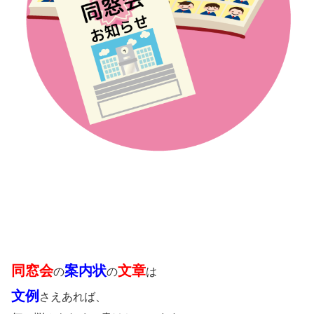
同窓会
案内状
文章
の
の
は
文例
さえあれば、