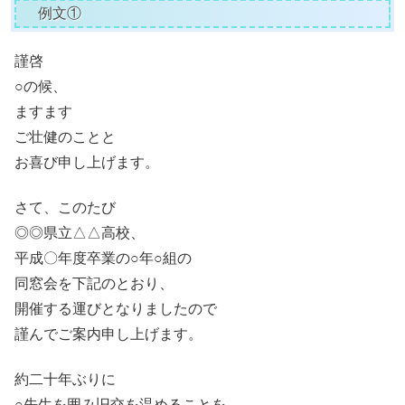
例文①
謹啓
○の候、
ますます
ご壮健のことと
お喜び申し上げます。
さて、このたび
◎◎県立△△高校、
平成〇年度卒業の○年○組の
同窓会を下記のとおり、
開催する運びとなりましたので
謹んでご案内申し上げます。
約二十年ぶりに
○先生を囲み旧交を温めることを