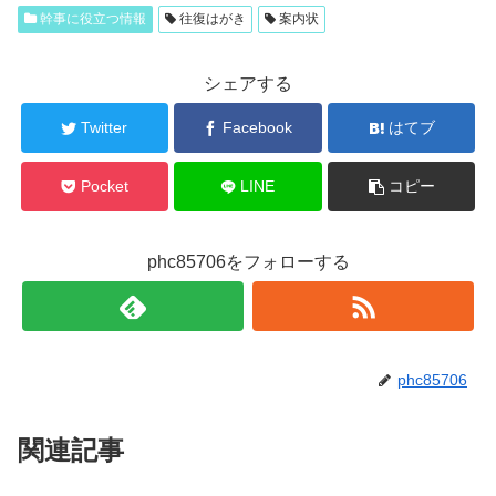
幹事に役立つ情報
往復はがき
案内状
シェアする
Twitter
Facebook
はてブ
Pocket
LINE
コピー
phc85706をフォローする
phc85706
関連記事