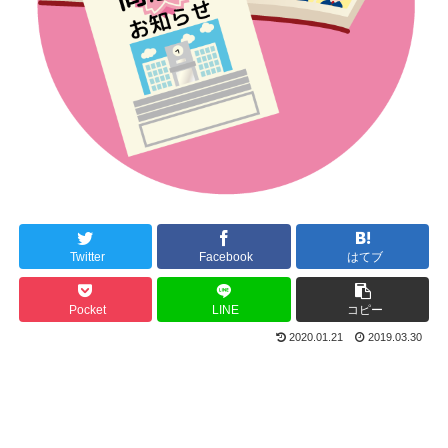
Twitter
Facebook
はてブ
Pocket
LINE
コピー
2020.01.21
2019.03.30